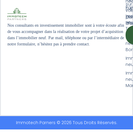
neu
sur
Par
Sup
vot
Imm
pro
Cen
neu
imm
d'a
Nos consultants en investissement immobilier sont à votre écoute afin
Tou
de vous accompagner dans la réalisation de votre projet d’acquisition
Imm
dans l’immobilier neuf. Par mail, téléphone ou par l’intermédiaire de
neu
notre formulaire, n’hésitez pas à prendre contact.
Bo
Imm
neuf
Imm
neu
Mar
Immotech Parners © 2026 Tous Droits Réservés.