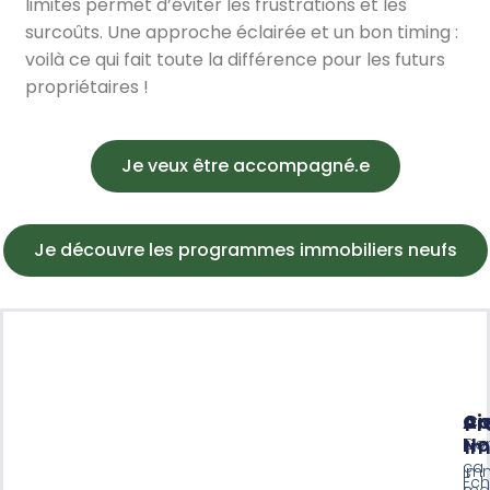
limites permet d’éviter les frustrations et les
surcoûts. Une approche éclairée et un bon timing :
voilà ce qui fait toute la différence pour les futurs
propriétaires !
Je veux être accompagné.e
Je découvre les programmes immobiliers neufs
Ai
Co
P
No
Co
Im
ça
Imm
Ec
ma