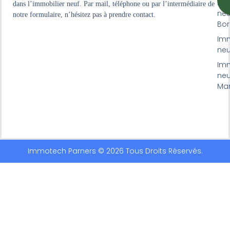
Imm
dans l’immobilier neuf. Par mail, téléphone ou par l’intermédiaire de
neu
notre formulaire, n’hésitez pas à prendre contact.
Bo
Imm
neuf
Imm
neu
Mar
Immotech Parners © 2026 Tous Droits Réservés.