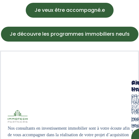
Je veux être accompagné.e
Je découvre les programmes immobiliers neufs
Ai
Co
P
No
Co
Im
ça
Imm
Ec
ma
neu
sur
Par
Sup
vot
Imm
pro
Cen
neu
imm
d'a
Nos consultants en investissement immobilier sont à votre écoute afin
Tou
de vous accompagner dans la réalisation de votre projet d’acquisition