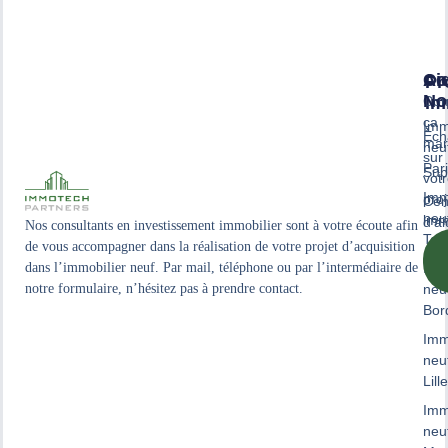
Ai
Co
Pr
No
Co
Im
ça
Imm
Ech
mar
neu
sur
Par
Sup
vot
Imm
proj
Cen
neu
immo
d'ai
Nos consultants en investissement immobilier sont à votre écoute afin
Tou
de vous accompagner dans la réalisation de votre projet d’acquisition
dans l’immobilier neuf. Par mail, téléphone ou par l’intermédiaire de
Imm
notre formulaire, n’hésitez pas à prendre contact.
neu
Bor
Imm
neu
Lille
Imm
neu